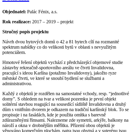
Objednatel:
Palác Fénix, a.s.
Rok realizace:
2017 – 2019 – projekt
Stručný popis projektu
Návrh dvou bytových domů o 42 a 81 bytech cílí na rozmanité
spektrum nabídky co do velikosti bytů v oblasti s nevyužitým
potenciálem.
Hmotové řešení objektů vychází z předcházející objemové studie
zástavby rekreačně-sportovního areálu ve čtvrti Invalidovna,
pracující s ideou Karlína (potažmo Invalidovny), jakožto ryze
městské čtvrti, ve které se snoubí bydlení se službami a
administrativou.
Každý z objektů je rozdělen na samostatné vchody, resp. “jednotlivé
domy”. S ohledem na tvar a velikost pozemku je první objekt
solitérní stavbou reagující na sousedící sídliště Invalidovna a druhý
dům s vnitřním dvorem je odkazem na tradiční karlínský blok. To se
propisuje i na fasádách, kde je použita omítka s barevně
zdůrazněnými římsami. Nalezneme zde symetrii, arkýře, balkony na
nároží a okna v drobnějším měřítku. Přízemí obou objektů je
věnováno komerčním plochám, patra jsou obytná a v suterénu jsou